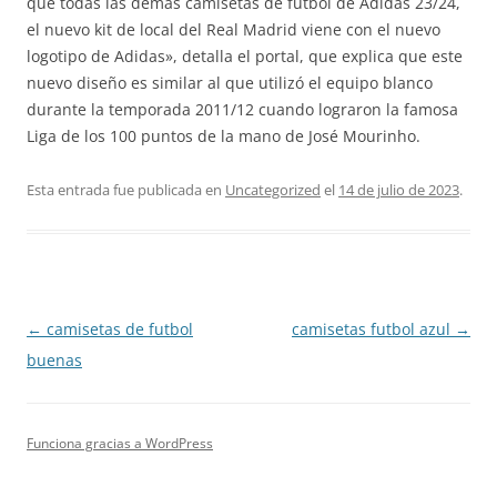
que todas las demás camisetas de futbol de Adidas 23/24,
el nuevo kit de local del Real Madrid viene con el nuevo
logotipo de Adidas», detalla el portal, que explica que este
nuevo diseño es similar al que utilizó el equipo blanco
durante la temporada 2011/12 cuando lograron la famosa
Liga de los 100 puntos de la mano de José Mourinho.
Esta entrada fue publicada en
Uncategorized
el
14 de julio de 2023
.
Navegación
←
camisetas de futbol
camisetas futbol azul
→
de
buenas
entradas
Funciona gracias a WordPress