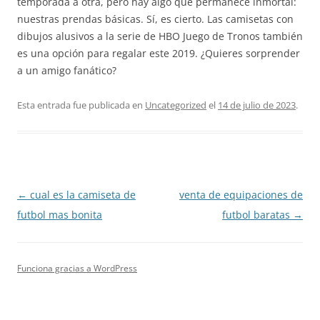
temporada a otra, pero hay algo que permanece inmortal:
nuestras prendas básicas. Sí, es cierto. Las camisetas con
dibujos alusivos a la serie de HBO Juego de Tronos también
es una opción para regalar este 2019. ¿Quieres sorprender
a un amigo fanático?
Esta entrada fue publicada en
Uncategorized
el
14 de julio de 2023
.
Navegación
←
cual es la camiseta de
venta de equipaciones de
de
futbol mas bonita
futbol baratas
→
entradas
Funciona gracias a WordPress