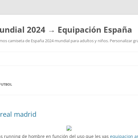
undial 2024 → Equipación España
os camiseta de España 2024 mundial para adultos y niños. Personalizar grat
Saltar
al
contenido
 FUTBOL
 real madrid
s running de hombre en función del uso que les vas
equipacion a