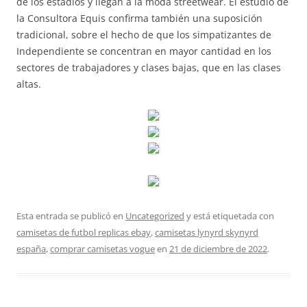
de los estadios y llegan a la moda streetwear. El estudio de
la Consultora Equis confirma también una suposición
tradicional, sobre el hecho de que los simpatizantes de
Independiente se concentran en mayor cantidad en los
sectores de trabajadores y clases bajas, que en las clases
altas.
Esta entrada se publicó en
Uncategorized
y está etiquetada con
camisetas de futbol replicas ebay
,
camisetas lynyrd skynyrd
españa
,
comprar camisetas vogue
en
21 de diciembre de 2022
.