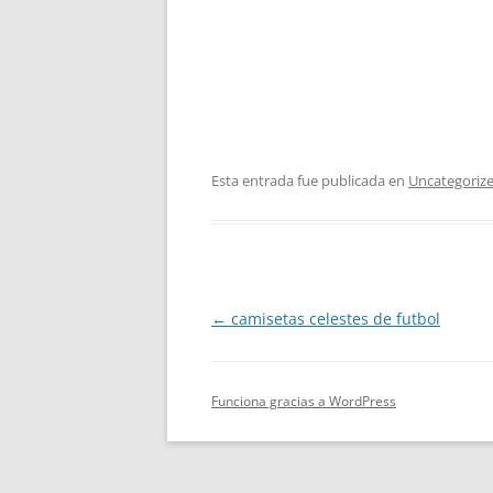
Esta entrada fue publicada en
Uncategoriz
Navegación
←
camisetas celestes de futbol
de
entradas
Funciona gracias a WordPress