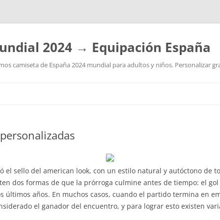
undial 2024 → Equipación España
os camiseta de España 2024 mundial para adultos y niños. Personalizar grat
Saltar
al
contenido
 personalizadas
ó el sello del american look, con un estilo natural y autóctono de t
ten dos formas de que la prórroga culmine antes de tiempo: el gol 
os últimos años. En muchos casos, cuando el partido termina en e
siderado el ganador del encuentro, y para lograr esto existen vari