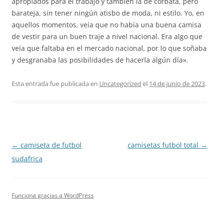
apropiados para el trabajo y también la de corbata, pero
barateja, sin tener ningún atisbo de moda, ni estilo. Yo, en
aquellos momentos, veía que no había una buena camisa
de vestir para un buen traje a nivel nacional. Era algo que
veía que faltaba en el mercado nacional, por lo que soñaba
y desgranaba las posibilidades de hacerla algún día».
Esta entrada fue publicada en
Uncategorized
el
14 de junio de 2023
.
Navegación
←
camiseta de futbol
camisetas futbol total
→
de
sudafrica
entradas
Funciona gracias a WordPress