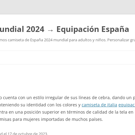
undial 2024 → Equipación España
os camiseta de España 2024 mundial para adultos y niños. Personalizar grat
Saltar
al
contenido
ro cuenta con un estilo irregular de sus líneas de cebra, dando u
eniendo su identidad con los colores y
camiseta de italia
equipac
tra en una posición superior en términos de calidad de la tela en 
camisas para mujeres importadas de muchos países.
ed
el
17 de octubre de 2023
.