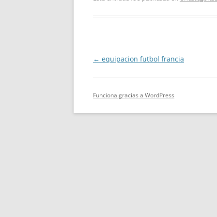
Navegación
←
equipacion futbol francia
de
entradas
Funciona gracias a WordPress