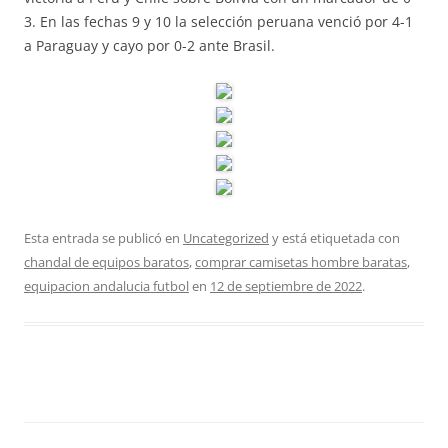
3. En las fechas 9 y 10 la selección peruana venció por 4-1
a Paraguay y cayo por 0-2 ante Brasil.
Esta entrada se publicó en
Uncategorized
y está etiquetada con
chandal de equipos baratos
,
comprar camisetas hombre baratas
,
equipacion andalucia futbol
en
12 de septiembre de 2022
.