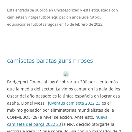
Esta entrada se publicó en
Uncategorized
y está etiquetada con
camisetas vintage futbol
,
equipacion andalucia futbol
,
equipaciones futbol zaragoza
en
15 de febrero de 2023
.
camisetas baratas guns n roses
Bridgeport Financial logró cobrar un 300 por ciento más
que la media del sector. La vimos cantar en la gala de los
Oscar del año pasado: es la única española en lograr esa
azaña. Lionel Messi,
juventus camiseta 2022 23
es el
máximo goleador por eliminatorias mundialistas de la
CONMEBOL (28) a nivel selección. Ante esto,
nueva
camiseta del barça 2022 23
la FIFA decidió otorgarle la
victoria a Perú y Chile sobre Bolivia con un marcador de 0-