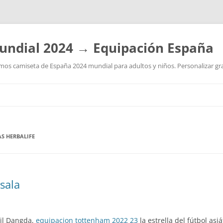
undial 2024 → Equipación España
os camiseta de España 2024 mundial para adultos y niños. Personalizar grat
Saltar
al
contenido
S HERBALIFE
sala
sil Dangda,
equipacion tottenham 2022 23
la estrella del fútbol asi