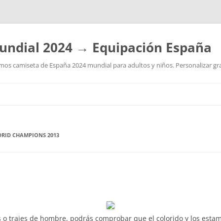
undial 2024 → Equipación España
os camiseta de España 2024 mundial para adultos y niños. Personalizar grat
Saltar
al
contenido
RID CHAMPIONS 2013
s o trajes de hombre, podrás comprobar que el colorido y los esta