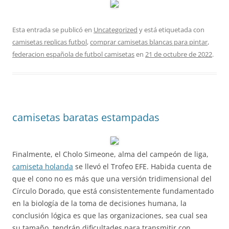
Esta entrada se publicó en
Uncategorized
y está etiquetada con
camisetas replicas futbol
,
comprar camisetas blancas para pintar
,
federacion española de futbol camisetas
en
21 de octubre de 2022
.
camisetas baratas estampadas
Finalmente, el Cholo Simeone, alma del campeón de liga,
camiseta holanda
se llevó el Trofeo EFE. Habida cuenta de
que el cono no es más que una versión tridimensional del
Círculo Dorado, que está consistentemente fundamentado
en la biología de la toma de decisiones humana, la
conclusión lógica es que las organizaciones, sea cual sea
su tamaño, tendrán dificultades para transmitir con