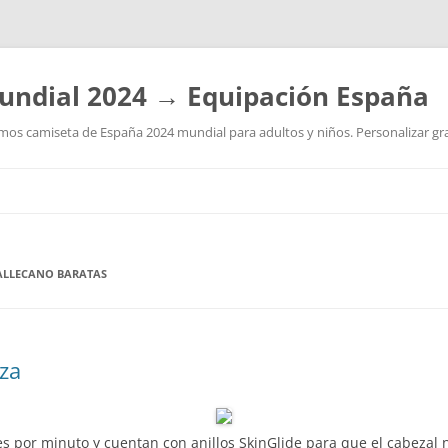
undial 2024 → Equipación España
os camiseta de España 2024 mundial para adultos y niños. Personalizar grat
Saltar
al
contenido
ALLECANO BARATAS
oza
es por minuto y cuentan con anillos SkinGlide para que el cabezal