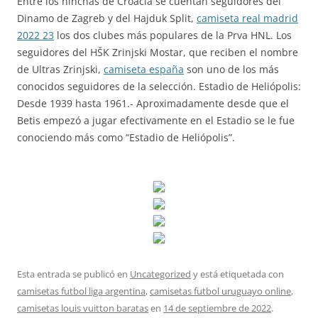
Entre los hinchas de Croacia se cuentan seguidores del
Dinamo de Zagreb y del Hajduk Split,
camiseta real madrid
2022 23
los dos clubes más populares de la Prva HNL. Los
seguidores del HŠK Zrinjski Mostar, que reciben el nombre
de Ultras Zrinjski,
camiseta españa
son uno de los más
conocidos seguidores de la selección. Estadio de Heliópolis:
Desde 1939 hasta 1961.- Aproximadamente desde que el
Betis empezó a jugar efectivamente en el Estadio se le fue
conociendo más como “Estadio de Heliópolis”.
Esta entrada se publicó en
Uncategorized
y está etiquetada con
camisetas futbol liga argentina
,
camisetas futbol uruguayo online
,
camisetas louis vuitton baratas
en
14 de septiembre de 2022
.