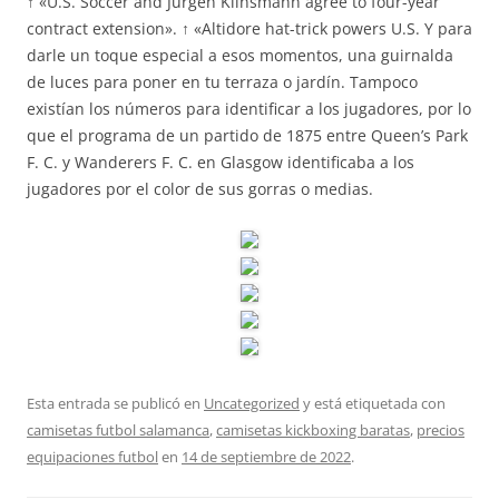
↑ «U.S. Soccer and Jürgen Klinsmann agree to four-year
contract extension». ↑ «Altidore hat-trick powers U.S. Y para
darle un toque especial a esos momentos, una guirnalda
de luces para poner en tu terraza o jardín. Tampoco
existían los números para identificar a los jugadores, por lo
que el programa de un partido de 1875 entre Queen’s Park
F. C. y Wanderers F. C. en Glasgow identificaba a los
jugadores por el color de sus gorras o medias.
Esta entrada se publicó en
Uncategorized
y está etiquetada con
camisetas futbol salamanca
,
camisetas kickboxing baratas
,
precios
equipaciones futbol
en
14 de septiembre de 2022
.