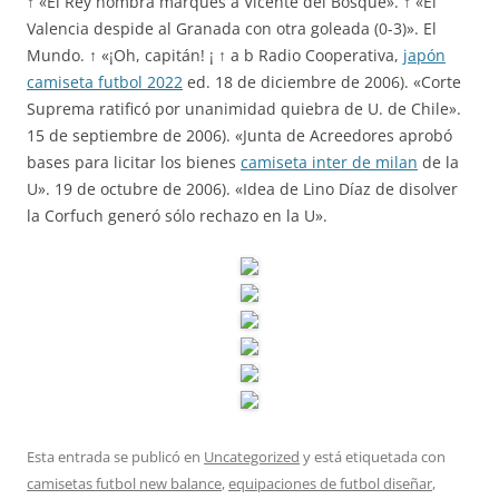
↑ «El Rey nombra marqués a Vicente del Bosque». ↑ «El
Valencia despide al Granada con otra goleada (0-3)». El
Mundo. ↑ «¡Oh, capitán! ¡ ↑ a b Radio Cooperativa,
japón
camiseta futbol 2022
ed. 18 de diciembre de 2006). «Corte
Suprema ratificó por unanimidad quiebra de U. de Chile».
15 de septiembre de 2006). «Junta de Acreedores aprobó
bases para licitar los bienes
camiseta inter de milan
de la
U». 19 de octubre de 2006). «Idea de Lino Díaz de disolver
la Corfuch generó sólo rechazo en la U».
Esta entrada se publicó en
Uncategorized
y está etiquetada con
camisetas futbol new balance
,
equipaciones de futbol diseñar
,