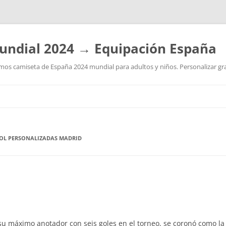
undial 2024 → Equipación España
os camiseta de España 2024 mundial para adultos y niños. Personalizar grat
Saltar
al
contenido
BOL PERSONALIZADAS MADRID
 su máximo anotador con seis goles en el torneo, se coronó como la 