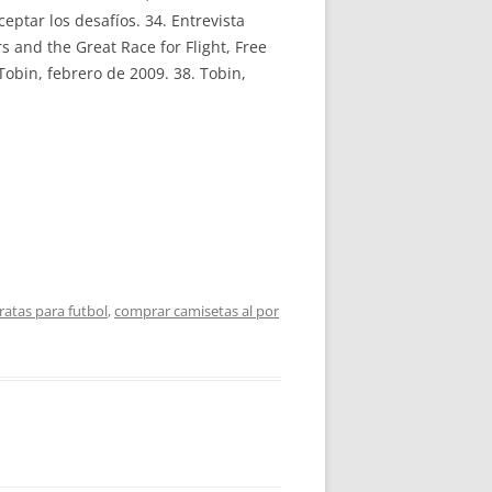
ptar los desafíos. 34. Entrevista
 and the Great Race for Flight, Free
Tobin, febrero de 2009. 38. Tobin,
ratas para futbol
,
comprar camisetas al por