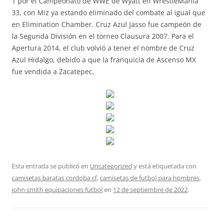
1 por el Campeonato de WWE de Wyatt en WrestleMania
33, con Miz ya estando eliminado del combate al igual que
en Elimination Chamber. Cruz Azul Jasso fue campeón de
la Segunda División en el torneo Clausura 2007. Para el
Apertura 2014, el club volvió a tener el nombre de Cruz
Azul Hidalgo, debido a que la franquicia de Ascenso MX
fue vendida a Zacatepec.
Esta entrada se publicó en
Uncategorized
y está etiquetada con
camisetas baratas cordoba cf
,
camisetas de futbol para hombres
,
john smith equipaciones futbol
en
12 de septiembre de 2022
.