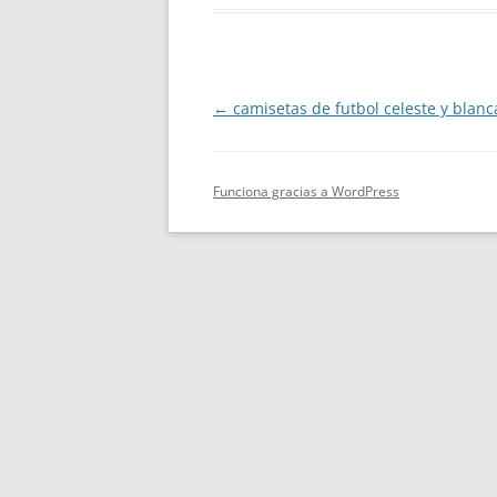
Navegación
←
camisetas de futbol celeste y blanc
de
entradas
Funciona gracias a WordPress