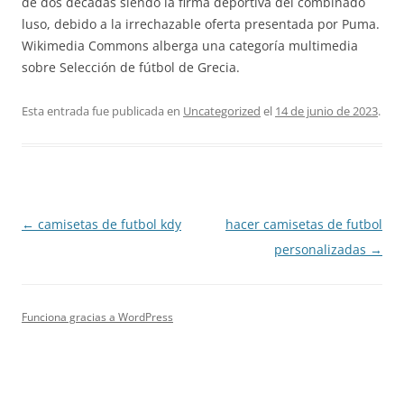
de dos décadas siendo la firma deportiva del combinado
luso, debido a la irrechazable oferta presentada por Puma.
Wikimedia Commons alberga una categoría multimedia
sobre Selección de fútbol de Grecia.
Esta entrada fue publicada en
Uncategorized
el
14 de junio de 2023
.
Navegación
←
camisetas de futbol kdy
hacer camisetas de futbol
de
personalizadas
→
entradas
Funciona gracias a WordPress