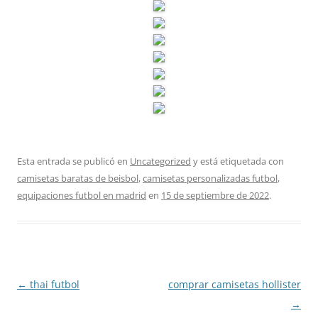
Esta entrada se publicó en
Uncategorized
y está etiquetada con
camisetas baratas de beisbol
,
camisetas personalizadas futbol
,
equipaciones futbol en madrid
en
15 de septiembre de 2022
.
Navegación
←
thai futbol
comprar camisetas hollister
de
→