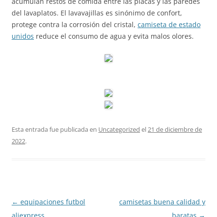
acumulan restos de comida entre las placas y las paredes
del lavaplatos. El lavavajillas es sinónimo de confort,
protege contra la corrosión del cristal,
camiseta de estado
unidos
reduce el consumo de agua y evita malos olores.
Esta entrada fue publicada en
Uncategorized
el
21 de diciembre de
2022
.
Navegación
←
equipaciones futbol
camisetas buena calidad y
de
aliexpress
baratas
→