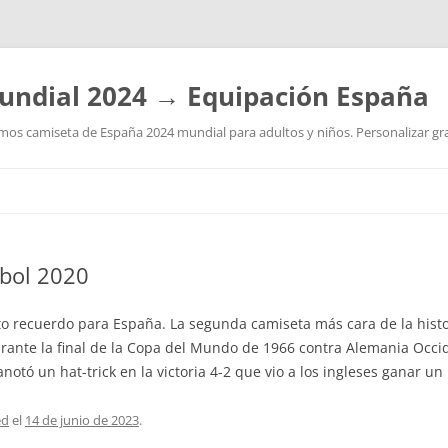
undial 2024 → Equipación España
os camiseta de España 2024 mundial para adultos y niños. Personalizar grat
Saltar
al
contenido
tbol 2020
o recuerdo para España. La segunda camiseta más cara de la histoi
urante la final de la Copa del Mundo de 1966 contra Alemania Occi
otó un hat-trick en la victoria 4-2 que vio a los ingleses ganar u
ed
el
14 de junio de 2023
.