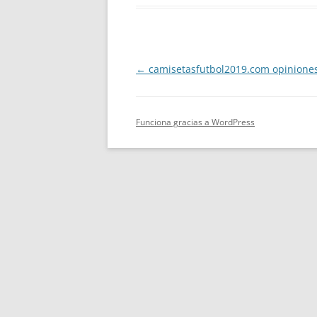
Navegación
←
camisetasfutbol2019.com opinione
de
entradas
Funciona gracias a WordPress