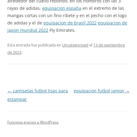
alrededor del cuello redondo, en los hombros con las 3
rayas de adidas,
equipacion españa
en el extremo de las
mangas cortas con un fino ribete y en el pecho con el logo
de adidas y el de
equipacion de brasil 2022
equipacion de
japon mundial 2022
Fly Emirates.
Esta entrada fue publicada en
Uncategorized
el
13 de septiembre
de 2023
.
Navegación
←
camisetas futbol lisas para
equipacion futbol jamon
→
de
estampar
entradas
Funciona gracias a WordPress