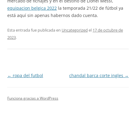
mercado de fichajes y en el destino de Lionel Messi,
equipacion belgica 2022
la temporada 21/22 de fútbol ya
está aquí sin apenas habernos dado cuenta.
Esta entrada fue publicada en
Uncategorized
el
17 de octubre de
2023
.
Navegación
←
ropa del futbol
chandal barca corte ingles
→
de
entradas
Funciona gracias a WordPress