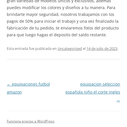
gran variedad de modelos únicos y exclusivos, además
puedes modificar los colores y diseños a tu manera. Para
brindarte mayor seguridad, nosotros trabajamos con los
pagos de 50% para iniciar el trabajo y una vez finalizado la
fabricación de tu pedido, te enviaremos fotos del producto
para que luego hagas el deposito del saldo restante.
Esta entrada fue publicada en
Uncategorized
el
14 de julio de 2023
.
Navegación
←
equipaciones futbol
equipacion seleccion
de
amazon
española niño el corte ingles
entradas
→
Funciona gracias a WordPress