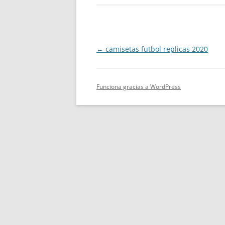
Navegación
←
camisetas futbol replicas 2020
de
entradas
Funciona gracias a WordPress