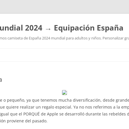
undial 2024 → Equipación España
os camiseta de España 2024 mundial para adultos y niños. Personalizar grat
Saltar
al
contenido
a
ande o pequeño, ya que tenemos mucha diversificación, desde grand
 que quiere realizar un regalo especial. Ya no nos referimos a la 
 Igual que el PORQUÉ de Apple se desarrolló durante las rebeldes d
ón proviene del pasado.