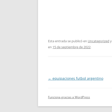
Esta entrada se publicó en
Uncategorized
y
en
15 de septiembre de 2022
.
Navegación
←
equipaciones futbol argentino
de
entradas
Funciona gracias a WordPress