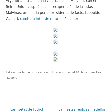
Argentina luchaba en la Guerra de las Malvinas con el
Reino Unido después de la recuperación de las Islas
Malvinas, ordenada por el presidente de facto, Leopoldo
Galtieri,
camiseta inter de milan
el 2 de abril.
Esta entrada fue publicada en
Uncategorized
el
14 de septiembre
de 2022
.
Navegación
←
camisetas de futbol
camisetas replicas medellin