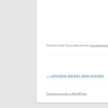
Esta entrada fue publicada en
Uncategoriz
Navegación
←
camisetas baratas tallas grandes
de
entradas
Funciona gracias a WordPress