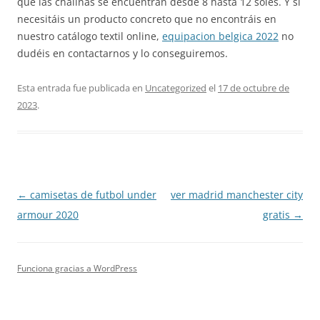
que las chalinas se encuentran desde 8 hasta 12 soles. Y si
necesitáis un producto concreto que no encontráis en
nuestro catálogo textil online,
equipacion belgica 2022
no
dudéis en contactarnos y lo conseguiremos.
Esta entrada fue publicada en
Uncategorized
el
17 de octubre de
2023
.
Navegación
←
camisetas de futbol under
ver madrid manchester city
de
armour 2020
gratis
→
entradas
Funciona gracias a WordPress