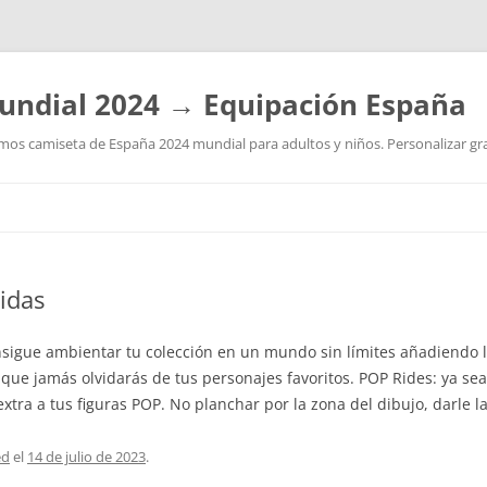
undial 2024 → Equipación España
os camiseta de España 2024 mundial para adultos y niños. Personalizar grat
Saltar
al
contenido
didas
nsigue ambientar tu colección en un mundo sin límites añadiendo 
 que jamás olvidarás de tus personajes favoritos. POP Rides: ya sea
xtra a tus figuras POP. No planchar por la zona del dibujo, darle la
ed
el
14 de julio de 2023
.