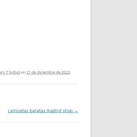
ro 7 futbol
en
21 de diciembre de 2022
.
camisetas baratas madrid shop
→