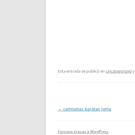
Esta entrada se publicó en
Uncategorized
y
Navegación
←
camisetas baratas joma
de
entradas
Funciona gracias a WordPress