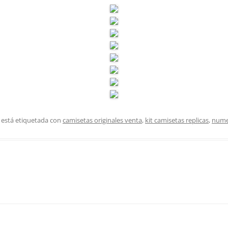
 está etiquetada con
camisetas originales venta
,
kit camisetas replicas
,
nume