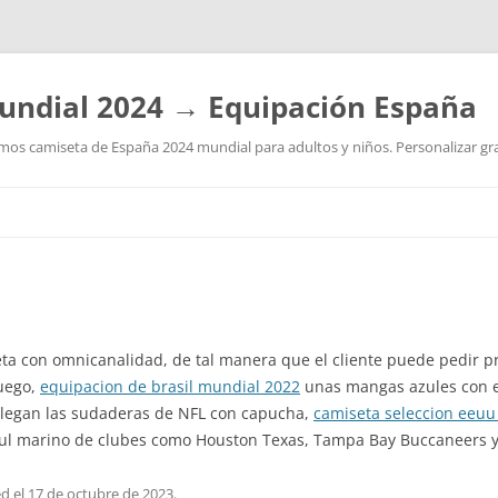
undial 2024 → Equipación España
os camiseta de España 2024 mundial para adultos y niños. Personalizar grat
Saltar
al
contenido
a con omnicanalidad, de tal manera que el cliente puede pedir pro
uego,
equipacion de brasil mundial 2022
unas mangas azules con e
 Llegan las sudaderas de NFL con capucha,
camiseta seleccion eeuu
zul marino de clubes como Houston Texas, Tampa Bay Buccaneers y 
ed
el
17 de octubre de 2023
.