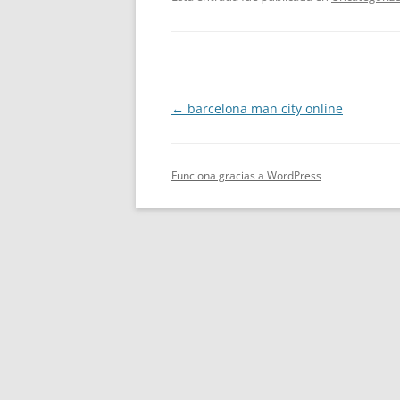
Navegación
←
barcelona man city online
de
entradas
Funciona gracias a WordPress