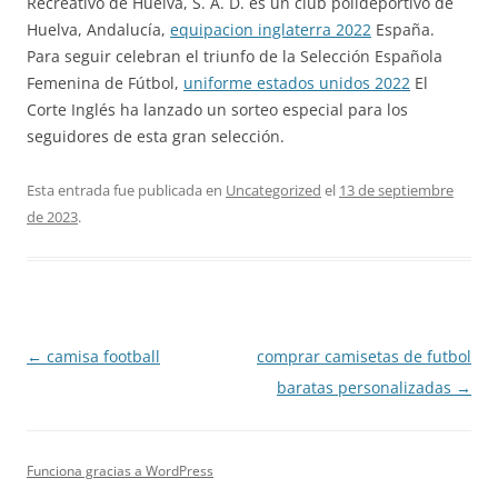
Recreativo de Huelva, S. A. D. es un club polideportivo de
Huelva, Andalucía,
equipacion inglaterra 2022
España.
Para seguir celebran el triunfo de la Selección Española
Femenina de Fútbol,
uniforme estados unidos 2022
El
Corte Inglés ha lanzado un sorteo especial para los
seguidores de esta gran selección.
Esta entrada fue publicada en
Uncategorized
el
13 de septiembre
de 2023
.
Navegación
←
camisa football
comprar camisetas de futbol
de
baratas personalizadas
→
entradas
Funciona gracias a WordPress