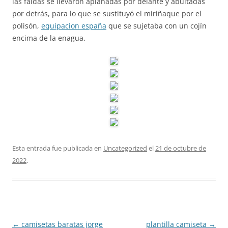
las faldas se llevaron aplanadas por delante y abultadas
por detrás, para lo que se sustituyó el miriñaque por el
polisón,
equipacion españa
que se sujetaba con un cojín
encima de la enagua.
Esta entrada fue publicada en
Uncategorized
el
21 de octubre de
2022
.
Navegación
←
camisetas baratas jorge
plantilla camiseta
→