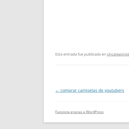
Esta entrada fue publicada en
Uncategoriz
Navegación
←
comprar camisetas de youtubers
de
entradas
Funciona gracias a WordPress