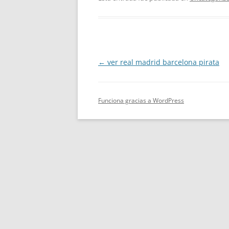
Navegación
←
ver real madrid barcelona pirata
de
entradas
Funciona gracias a WordPress