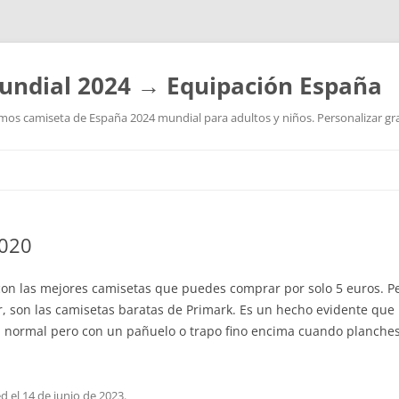
undial 2024 → Equipación España
os camiseta de España 2024 mundial para adultos y niños. Personalizar grat
Saltar
al
contenido
2020
 con las mejores camisetas que puedes comprar por solo 5 euros. Pe
son las camisetas baratas de Primark. Es un hecho evidente que 
 normal pero con un pañuelo o trapo fino encima cuando planches 
ed
el
14 de junio de 2023
.