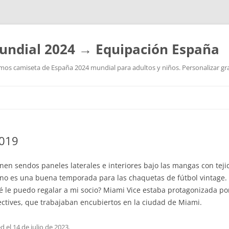
undial 2024 → Equipación España
os camiseta de España 2024 mundial para adultos y niños. Personalizar grat
Saltar
al
contenido
2019
enen sendos paneles laterales e interiores bajo las mangas con teji
vierno es una buena temporada para las chaquetas de fútbol vintage
é le puedo regalar a mi socio? Miami Vice estaba protagonizada po
ctives, que trabajaban encubiertos en la ciudad de Miami.
ed
el
14 de julio de 2023
.