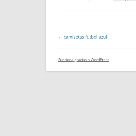
Navegación
←
camisetas futbol azul
de
entradas
Funciona gracias a WordPress