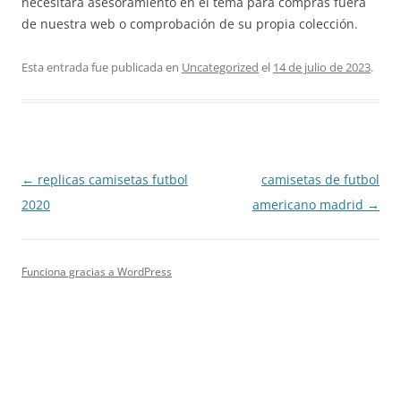
necesitara asesoramiento en el tema para compras fuera
de nuestra web o comprobación de su propia colección.
Esta entrada fue publicada en
Uncategorized
el
14 de julio de 2023
.
Navegación
←
replicas camisetas futbol
camisetas de futbol
de
2020
americano madrid
→
entradas
Funciona gracias a WordPress