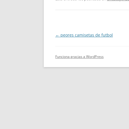
←
peores camisetas de futbol
Navegación
de
entradas
Funciona gracias a WordPress