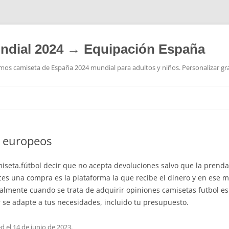
ndial 2024 → Equipación España
os camiseta de España 2024 mundial para adultos y niños. Personalizar grat
Saltar
al
contenido
s europeos
seta.fútbol decir que no acepta devoluciones salvo que la prenda 
es una compra es la plataforma la que recibe el dinero y en ese 
ialmente cuando se trata de adquirir opiniones camisetas futbol e
se adapte a tus necesidades, incluido tu presupuesto.
ed
el
14 de junio de 2023
.