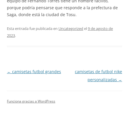
equipo de Fernando Torres tiene un nombre facilito,
porque podría pensarse que responde a la prefectura de
Saga, donde está la ciudad de Tosu.
Esta entrada fue publicada en
Uncategorized
el
9 de agosto de
2023
.
Navegación
←
camisetas futbol grandes
camisetas de futbol nike
de
personalizadas
→
entradas
Funciona gracias a WordPress