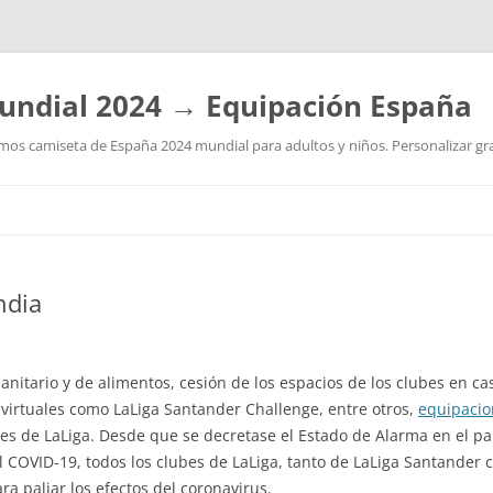
undial 2024 → Equipación España
os camiseta de España 2024 mundial para adultos y niños. Personalizar grat
Saltar
al
contenido
ndia
nitario y de alimentos, cesión de los espacios de los clubes en ca
 virtuales como LaLiga Santander Challenge, entre otros,
equipacio
ubes de LaLiga. Desde que se decretase el Estado de Alarma en el p
l COVID-19, todos los clubes de LaLiga, tanto de LaLiga Santander
ra paliar los efectos del coronavirus.