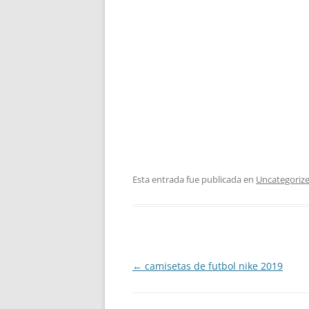
Esta entrada fue publicada en
Uncategoriz
Navegación
←
camisetas de futbol nike 2019
de
entradas