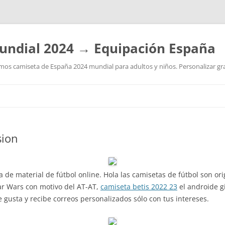
undial 2024 → Equipación España
os camiseta de España 2024 mundial para adultos y niños. Personalizar grat
Saltar
al
contenido
sion
a de material de fútbol online. Hola las camisetas de fútbol son or
ar Wars con motivo del AT-AT,
camiseta betis 2022 23
el androide gi
e gusta y recibe correos personalizados sólo con tus intereses.