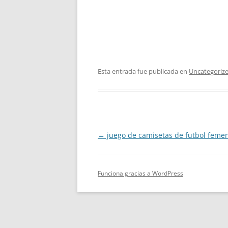
Esta entrada fue publicada en
Uncategoriz
Navegación
←
juego de camisetas de futbol feme
de
entradas
Funciona gracias a WordPress