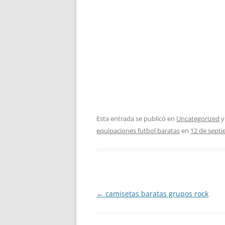
Esta entrada se publicó en
Uncategorized
y
equipaciones futbol baratas
en
12 de sept
Navegación
←
camisetas baratas grupos rock
de
entradas