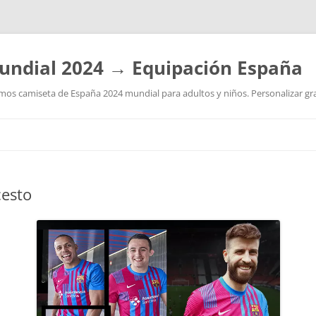
undial 2024 → Equipación España
os camiseta de España 2024 mundial para adultos y niños. Personalizar grat
Saltar
al
contenido
cesto