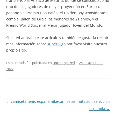
transferido al Atlético de Madrid, donde se consolidó como
uno de los jugadores de mayor proyección en Europa,
ganando el Premio Don Balón, el Golden Boy -considerado
como el Balón de Oro a los menores de 21 años-, y el
Premio World Soccer al Mejor Jugador Joven del Mundo.
Si usted adoraba este artículo y también le gustaría recibir
más información sobre
super vigo
por favor visite nuestro
propio sitio.
Esta entrada fue publicada en
Uncategorized
el
25 de agosto de
2022
.
Navegación
←
camiseta tenis espana nike
camisetas imitacion seleccion
de
espanola
→
entradas