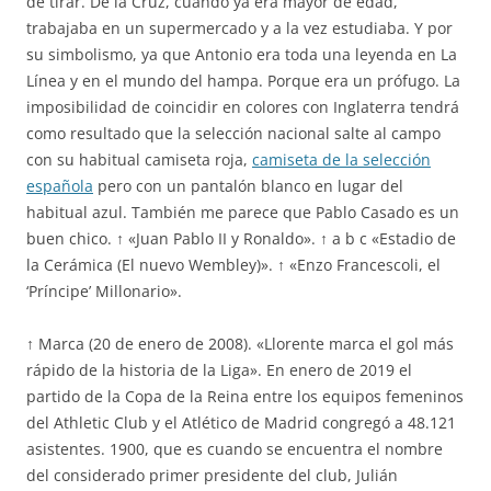
de tirar. De la Cruz, cuando ya era mayor de edad,
trabajaba en un supermercado y a la vez estudiaba. Y por
su simbolismo, ya que Antonio era toda una leyenda en La
Línea y en el mundo del hampa. Porque era un prófugo. La
imposibilidad de coincidir en colores con Inglaterra tendrá
como resultado que la selección nacional salte al campo
con su habitual camiseta roja,
camiseta de la selección
española
pero con un pantalón blanco en lugar del
habitual azul. También me parece que Pablo Casado es un
buen chico. ↑ «Juan Pablo II y Ronaldo». ↑ a b c «Estadio de
la Cerámica (El nuevo Wembley)». ↑ «Enzo Francescoli, el
‘Príncipe’ Millonario».
↑ Marca (20 de enero de 2008). «Llorente marca el gol más
rápido de la historia de la Liga». En enero de 2019 el
partido de la Copa de la Reina entre los equipos femeninos
del Athletic Club y el Atlético de Madrid congregó a 48.121
asistentes. 1900, que es cuando se encuentra el nombre
del considerado primer presidente del club, Julián