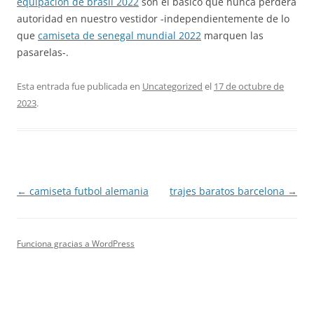
equipacion de brasil 2022
son el básico que nunca perderá
autoridad en nuestro vestidor -independientemente de lo
que
camiseta de senegal mundial 2022
marquen las
pasarelas-.
Esta entrada fue publicada en
Uncategorized
el
17 de octubre de
2023
.
Navegación
←
camiseta futbol alemania
trajes baratos barcelona
→
de
entradas
Funciona gracias a WordPress